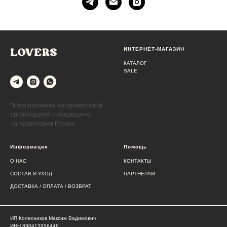
Контакты
ИНТЕРНЕТ-МАГАЗИН
КАТАЛОГ
SALE
*Meta признана экстремистской
организацией и запрещена
на территории России
Информация
Помощь
О НАС
КОНТАКТЫ
СОСТАВ И УХОД
ПАРТНЕРАМ
ДОСТАВКА / ОПЛАТА / ВОЗВРАТ
ИП Колесников Максим Вадимович
ИНН 890413956446